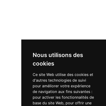
Présentation du secteur
Chiffres clés
Métiers et formations
Les familles de métiers
Métiers
Nos valeurs
Nous utilisons des
Nos valeurs
Mixité
cookies
Ce site Web utilise des cookies et
Ressources
d'autres technologies de suivi
Toutes les ressources
pour améliorer votre expérience
Devenir ambassadeur
de navigation aux fins suivantes :
pour activer les fonctionnalités de
base du site Web
,
pour offrir une